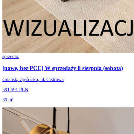
sprzedaż
[nowe, bez PCC] W sprzedaży 8 sierpnia (sobota)
Gdańsk, Ujeścisko, ul. Cedrowa
591 591 PLN
39 m²