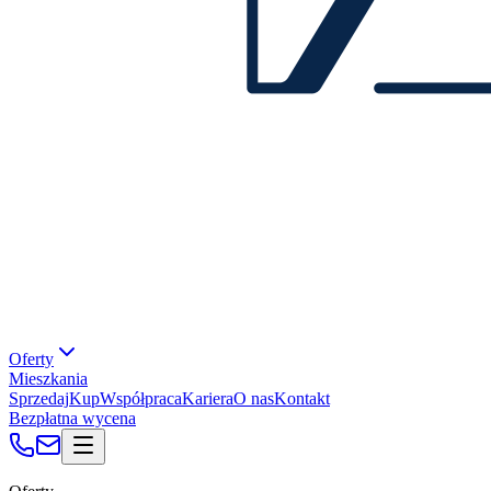
Oferty
Mieszkania
Sprzedaj
Kup
Współpraca
Kariera
O nas
Kontakt
Bezpłatna wycena