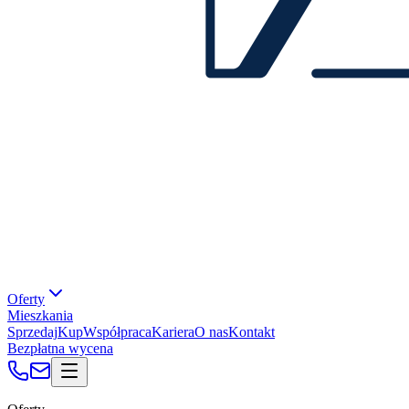
Oferty
Mieszkania
Sprzedaj
Kup
Współpraca
Kariera
O nas
Kontakt
Bezpłatna wycena